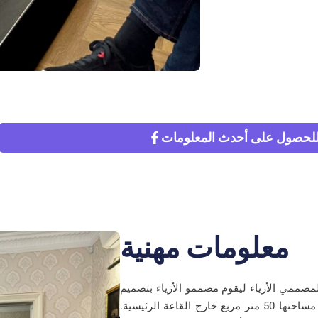
 للحصول على أحدث المعلومات
معلومات مهنية
احات لمصممي الأزياء ليقوم مصممو الأزياء بتصميم
فساتين الزفاف واحدة تلو الأخرى في غرفة مساحتها 50 متر مربع خارج القاعة الرئيسية.