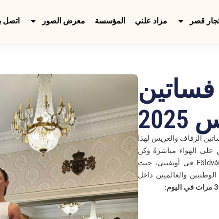
جار قصر
مزاد علني
المؤسسة
معرض الصور
اتصل بن
فساتين
202
ر أكبر عرض لفساتين الزفاف والعريس لهذا
على الهواء مباشرةً وكن
أجمل عروس أو أوسم عريس! تعال إلى قلعة Földváry في أوتفيني، حيث
وطنيين والعالميين داخل