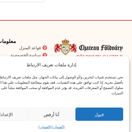
معلوما
قواعد المنزل
سياسة الخصوصية
FÖLDVÁRY-CASTILE
قواعد المزاد
9153 Öttevény, Fő út 173. هنغاريا
إدارة ملفات تعريف الارتباط
الترويسة
info@chateaufoldvary.hu
نحن نستخدم تقنيات لتخزين و/أو الوصول إلى بيانات الجهاز، مثل ملفات تعريف الارتباط
بيان ملفات تعريف الارتبا
بأفضل تجربة. إذا كنت توافق على هذه التقنيات، فقد نقوم بمعالجة المعلومات على هذا ا
تنظيم الفعاليات
سلوك التصفح أو المعرفات الفريدة. قد يؤثر عدم الموافقة أو سحب الموافقة سلباً على
+36 30 166 2756
الميزات.
قبول
أنا أرفض
الإعداد
{العنوان}
{العنوان}
@2025 جميع الحقوق محفوظة لشركة راب كوم كفت. جميع الحقوق محفوظة