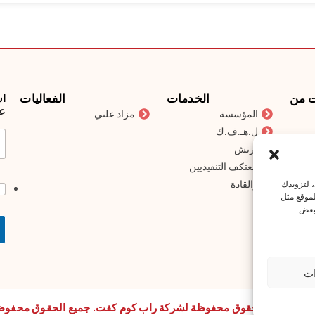
ت من
الخدمات
الفعاليات
اش
عن
المؤسسة
مزاد علني
ل.هـ.ف.ك
برنش
معتكف التنفيذيين
، لتزويدك
ط
والقادة
لموقع مثل
 بعض
ات