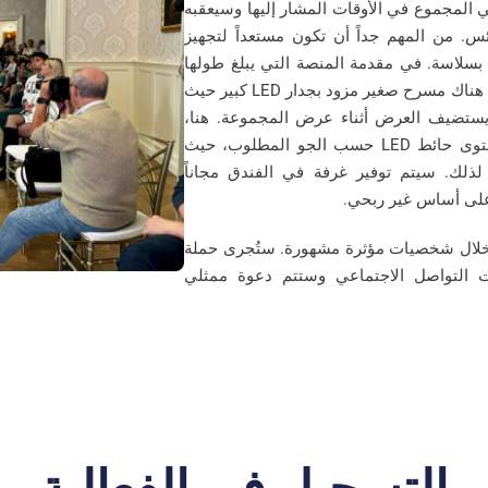
 المجموع في الأوقات المشار إليها وسيعقبه
ئس. من المهم جداً أن تكون مستعداً لتجهيز
 بسلاسة. في مقدمة المنصة التي يبلغ طولها
15 متراً والمبنية من عناصر المسرح، سيكون هناك مسرح صغير مزود بجدار LED كبير حيث
ستضيف العرض أثناء عرض المجموعة. هنا،
سيكون من الممكن وضع علامة تجارية لمحتوى حائط LED حسب الجو المطلوب، حيث
 لذلك. سيتم توفير غرفة في الفندق مجاناً
على أساس غير ربحي.
خلال شخصيات مؤثرة مشهورة. ستُجرى حملة
 التواصل الاجتماعي وستتم دعوة ممثلي