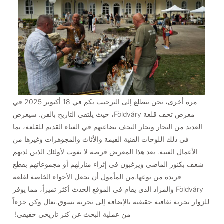
مرة أخرى، نحن نتطلع إلى الترحيب بكم في 18 أكتوبر 2025 في
معرض تحف قلعة Földváry، حيث يلتقي التاريخ بالفن. سيعرض
العديد من التجار وتجار التحف بضاعتهم في الفناء القديم للقلعة، بما
في ذلك اللوحات الفنية القيمة والأثاث والمجوهرات وغيرها من
الأعمال الفنية. يعد هذا المعرض فرصة لا تفوت لأولئك الذين لديهم
شغف بكنوز الماضي ويرغبون في إثراء منازلهم أو مجموعاتهم بقطع
فريدة من نوعها.من المأمول أن تجعل الأجواء الخاصة لقلعة
Földváry والمزاد الذي يقام في الموقع الحدث أكثر تميزاً، مما يوفر
للزوار تجربة ثقافية حقيقية بالإضافة إلى تجربة تسوق.تعال وكن جزءاً
من عملية البحث عن كنز تاريخي حقيقي!