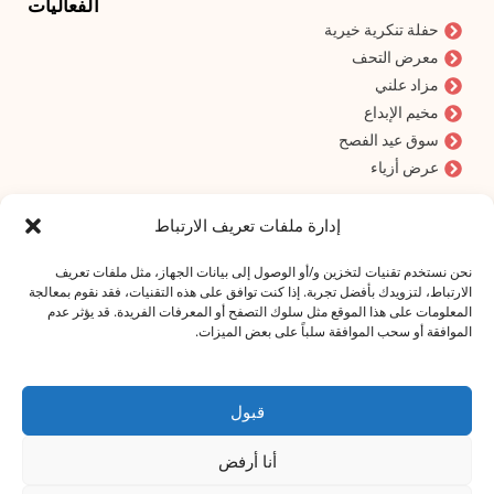
الفعاليات
حفلة تنكرية خيرية
معرض التحف
مزاد علني
مخيم الإبداع
سوق عيد الفصح
عرض أزياء
اشترك في نشرتنا الإخبارية!
إدارة ملفات تعريف الارتباط
عنوان البريد الإلكتروني
*
نحن نستخدم تقنيات لتخزين و/أو الوصول إلى بيانات الجهاز، مثل ملفات تعريف
الارتباط، لتزويدك بأفضل تجربة. إذا كنت توافق على هذه التقنيات، فقد نقوم بمعالجة
المعلومات على هذا الموقع مثل سلوك التصفح أو المعرفات الفريدة. قد يؤثر عدم
الموافقة أو سحب الموافقة سلباً على بعض الميزات.
أوافق على بيان الخصوصية!
قبول
اشترك في
أنا أرفض