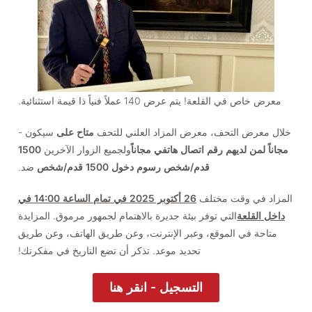
معرض خاص في القلعة! يتم عرض 140 عملاً فنياً ذا قيمة استثنائية.
خلال معرض التحف، معرض المزاد العلني للتحف
متاح على
سيكون -
مجاناً لمن لديهم رقم اتصال هاتفي مجاناً
ولجميع الزوار الآخرين
1500
قدم/شخص رسوم دخول 1500 قدم/شخص
ضد.
المزاد في وقت مختلف
26 أكتوبر 2025 في تمام الساعة 14:00 في
داخل القلعة
التي توفر بيئة جديرة بالاهتمام لجمهور مرموق. المزايدة
متاحة في الموقع، وعبر الإنترنت، وعن طريق الهاتف، وعن طريق
تحديد موعد. تذكر أن تضع التاريخ في مفكرتك!
التسجيل - انقر هنا