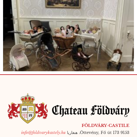
FÖLDVÁRY-CASTILE
9153 Öttevény, Fő út 173. هنغاريا
info@foldvarykastely.hu