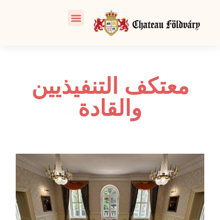
معتكف التنفيذيين
والقادة