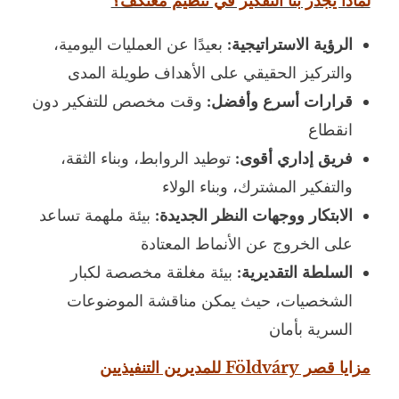
لماذا يجدر بنا التفكير في تنظيم معتكف؟
الرؤية الاستراتيجية:
بعيدًا عن العمليات اليومية،
والتركيز الحقيقي على الأهداف طويلة المدى
قرارات أسرع وأفضل:
وقت مخصص للتفكير دون
انقطاع
فريق إداري أقوى:
توطيد الروابط، وبناء الثقة،
والتفكير المشترك، وبناء الولاء
الابتكار ووجهات النظر الجديدة:
بيئة ملهمة تساعد
على الخروج عن الأنماط المعتادة
السلطة التقديرية:
بيئة مغلقة مخصصة لكبار
الشخصيات، حيث يمكن مناقشة الموضوعات
السرية بأمان
مزايا قصر Földváry للمديرين التنفيذيين