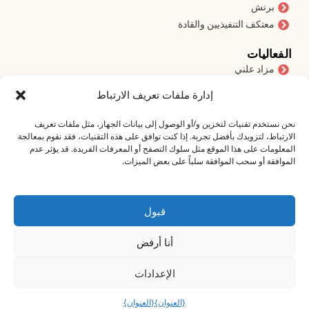
برنش
معتكف التنفيذيين والقادة
الفعاليات
مزاد علني
إدارة ملفات تعريف الارتباط
اشترك في نشرتنا الإخبارية
عنوان البريد الإلكتروني
*
نحن نستخدم تقنيات لتخزين و/أو الوصول إلى بيانات الجهاز، مثل ملفات تعريف
الارتباط، لتزويدك بأفضل تجربة. إذا كنت توافق على هذه التقنيات، فقد نقوم بمعالجة
المعلومات على هذا الموقع مثل سلوك التصفح أو المعرفات الفريدة. قد يؤثر عدم
الموافقة أو سحب الموافقة سلباً على بعض الميزات.
أوافق على بيان الخصوصية!
قبول
اشترك في
أنا أرفض
الإعدادات
{العنوان}
{العنوان}
@2025 جميع الحقوق محفوظة لشركة راب كوم كفت. جميع الحقوق محفوظة