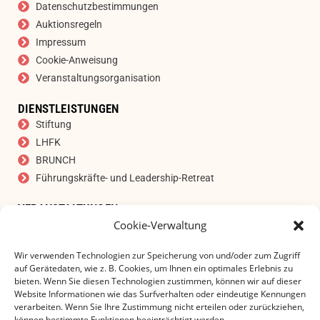
Datenschutzbestimmungen
Auktionsregeln
Impressum
Cookie-Anweisung
Veranstaltungsorganisation
DIENSTLEISTUNGEN
Stiftung
LHFK
BRUNCH
Führungskräfte- und Leadership-Retreat
VERANSTALTUNGEN
Cookie-Verwaltung
Auktion
ABONNIEREN SIE UNSEREN NEWSLETTER
Wir verwenden Technologien zur Speicherung von und/oder zum Zugriff
E-Mail Adresse
*
auf Gerätedaten, wie z. B. Cookies, um Ihnen ein optimales Erlebnis zu
bieten. Wenn Sie diesen Technologien zustimmen, können wir auf dieser
Website Informationen wie das Surfverhalten oder eindeutige Kennungen
verarbeiten. Wenn Sie Ihre Zustimmung nicht erteilen oder zurückziehen,
können bestimmte Funktionen beeinträchtigt werden.