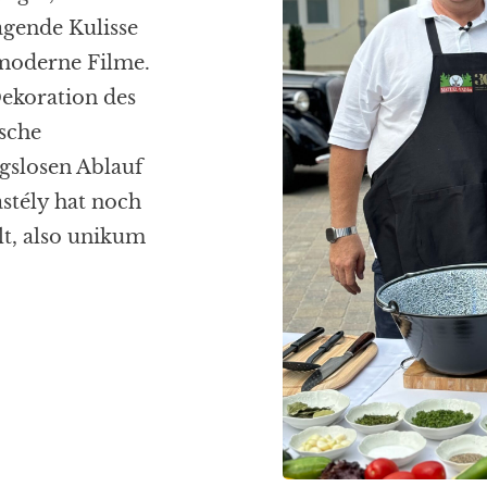
agende Kulisse
 moderne Filme.
ekoration des
sche
gslosen Ablauf
astély hat noch
t, also
u
nikum