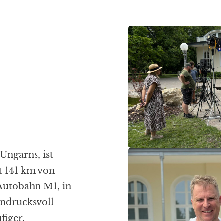
 Ungarns, ist
gt 141 km von
 Autobahn M1, in
indrucksvoll
figer,