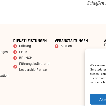
Schießen 
DIENSTLEISTUNGEN
VERANSTALTUNGEN
A
Stiftung
Auktion
ungen
LHFK
BRUNCH
Führungskräfte- und
Wir verwend
Gerätedaten,
Leadership-Retreat
diesen Tech
sation
Surfverhalt
nicht ertei
Akz