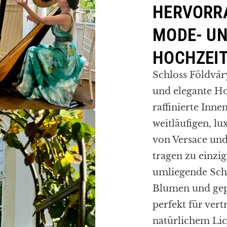
HERVORR
MODE- U
HOCHZEI
Schloss Földvár
und elegante H
raffinierte Inne
weitläufigen, l
von Versace und
tragen zu einzig
umliegende Sch
Blumen und gepf
perfekt für ve
natürlichem Lic