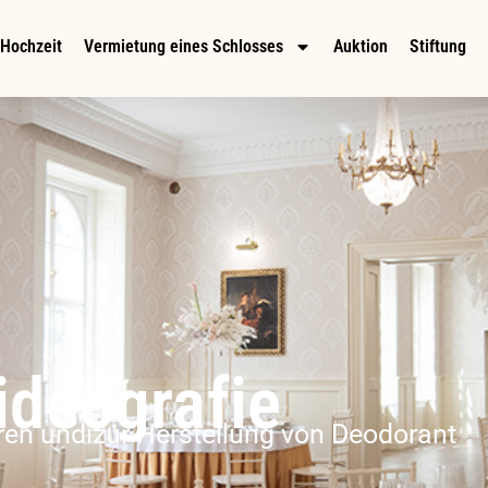
Hochzeit
Vermietung eines Schlosses
Auktion
Stiftung
ideografie
ren und
i
zur Herstellung von Deodorant