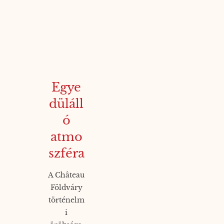
Egye
düláll
ó
atmo
szféra
A Château
Földváry
történelm
i