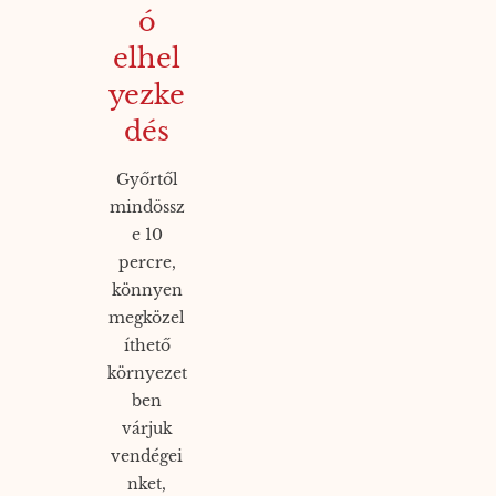
ó
elhel
yezke
dés
Győrtől
mindössz
e 10
percre,
könnyen
megközel
íthető
környezet
ben
várjuk
vendégei
nket,