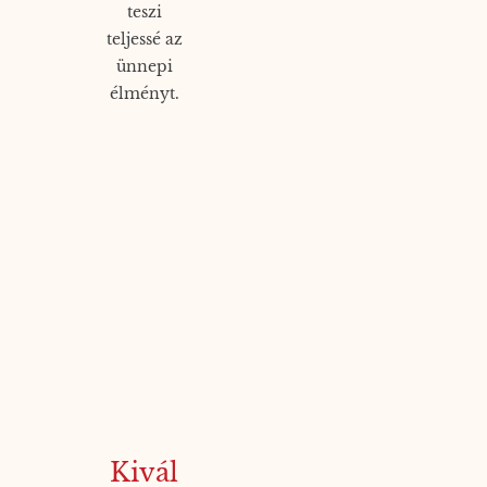
teszi
teljessé az
ünnepi
élményt.
Kivál