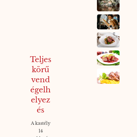
Teljes
körű
vend
égelh
elyez
és
A kastély
14