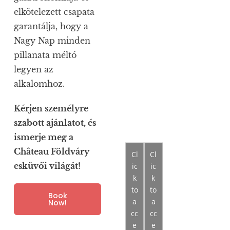
elkötelezett csapata
garantálja, hogy a
Nagy Nap minden
pillanata méltó
legyen az
alkalomhoz.
Kérjen személyre
szabott ajánlatot, és
ismerje meg a
Château Földváry
Cl
Cl
esküvői világát!
ic
ic
k
k
to
to
Book
a
a
Now!
cc
cc
e
e