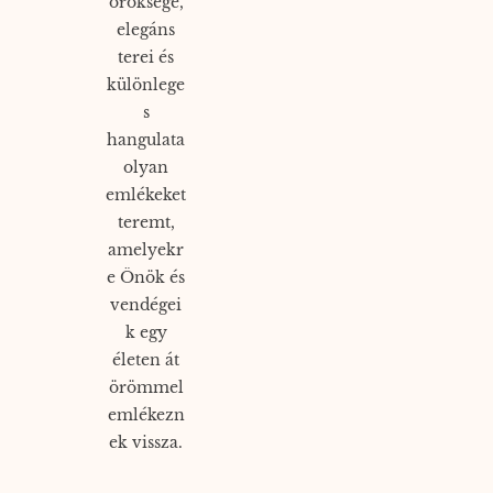
öröksége,
elegáns
terei és
különlege
s
hangulata
olyan
emlékeket
teremt,
amelyekr
e Önök és
vendégei
k egy
életen át
örömmel
emlékezn
ek vissza.