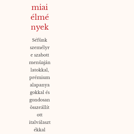
miai
élmé
nyek
Séfünk
személyr
e szabott
menüaján
latokkal,
prémium
alapanya
gokkal és
gondosan
összeállít
ott
italválaszt
ékkal