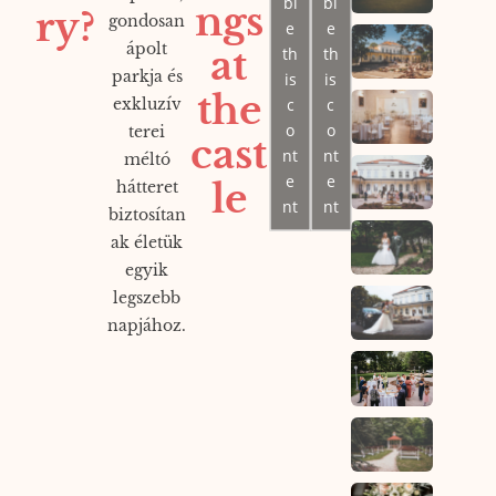
bl
bl
ngs
ry?
gondosan
e
e
ápolt
at
th
th
parkja és
is
is
the
c
c
exkluzív
o
o
terei
cast
nt
nt
méltó
e
e
le
hátteret
nt
nt
biztosítan
ak életük
egyik
legszebb
napjához.