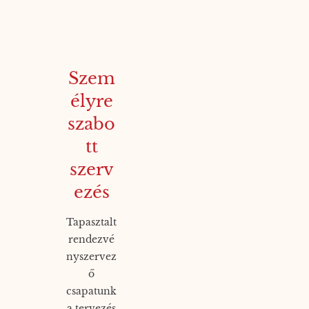
Szem
élyre
szabo
tt
szerv
ezés
Tapasztalt
rendezvé
nyszervez
ő
csapatunk
a tervezés