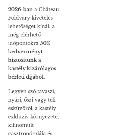
2026-ban
a Château
Földváry kivételes
lehetőséget kínál: a
még elérhető
időpontokra
50%
kedvezményt
biztosítunk a
kastély kizárólagos
bérleti díjából
.
Legyen szó tavaszi,
nyári, őszi vagy téli
esküvőről, a kastély
exkluzív környezete,
kifinomult
gasztronómiája és