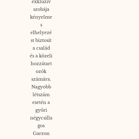
exkluzív
szobája
kényelme
s
elhelyezé
st biztosít
a család
és a közeli
hozzátart
ozók
számára.
Nagyobb
létszám
esetén a
győri
négycsilla
gos
Garzon