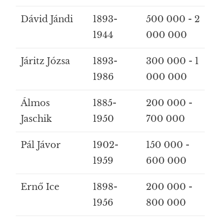
Dávid Jándi
1893-
500 000 - 2
1944
000 000
Járitz Józsa
1893-
300 000 - 1
1986
000 000
Álmos
1885-
200 000 -
Jaschik
1950
700 000
Pál Jávor
1902-
150 000 -
1959
600 000
Ernő Ice
1898-
200 000 -
1956
800 000