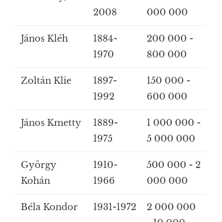
2008
000 000
János Kléh
1884-
200 000 -
1970
800 000
Zoltán Klie
1897-
150 000 -
1992
600 000
János Kmetty
1889-
1 000 000 -
1975
5 000 000
György
1910-
500 000 - 2
Kohán
1966
000 000
Béla Kondor
1931-1972
2 000 000