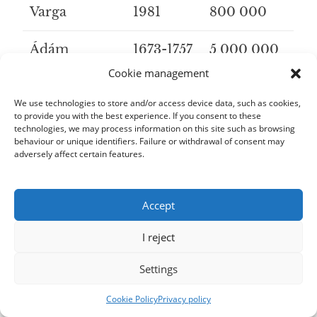
Varga
1981
800 000
Ádám
1673-1757
5 000 000
Mányoki
- 20 000
Cookie management
000
We use technologies to store and/or access device data, such as cookies,
to provide you with the best experience. If you consent to these
technologies, we may process information on this site such as browsing
behaviour or unique identifiers. Failure or withdrawal of consent may
adversely affect certain features.
NAME OF
YEARS
STRIKE
PAINTER
OF HIS
PRICES
Accept
LIFE
(HUF)
I reject
Ödön Márffy
1878-
5 000 000
Settings
1959
- 20 000
Cookie Policy
Privacy policy
000