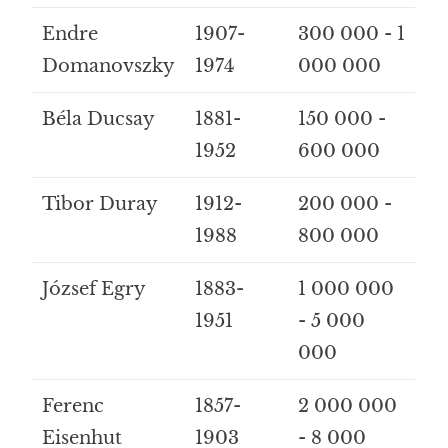
Endre
1907-
300 000 - 1
Domanovszky
1974
000 000
Béla Ducsay
1881-
150 000 -
1952
600 000
Tibor Duray
1912-
200 000 -
1988
800 000
József Egry
1883-
1 000 000
1951
- 5 000
000
Ferenc
1857-
2 000 000
Eisenhut
1903
- 8 000