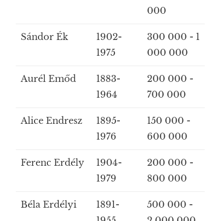
000
Sándor Ék
1902-
300 000 - 1
1975
000 000
Aurél Emőd
1883-
200 000 -
1964
700 000
Alice Endresz
1895-
150 000 -
1976
600 000
Ferenc Erdély
1904-
200 000 -
1979
800 000
Béla Erdélyi
1891-
500 000 -
1955
2 000 000