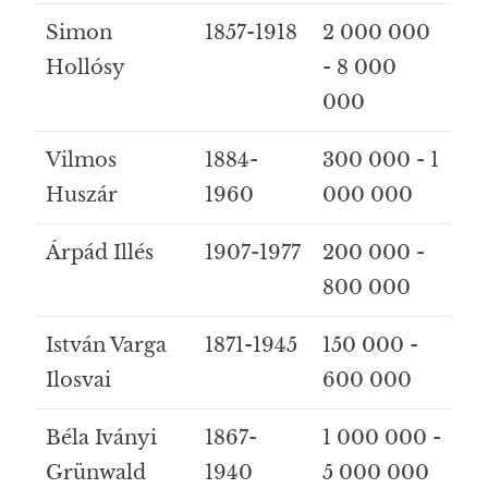
Simon
1857-1918
2 000 000
Hollósy
- 8 000
000
Vilmos
1884-
300 000 - 1
Huszár
1960
000 000
Árpád Illés
1907-1977
200 000 -
800 000
István Varga
1871-1945
150 000 -
Ilosvai
600 000
Béla Iványi
1867-
1 000 000 -
Grünwald
1940
5 000 000