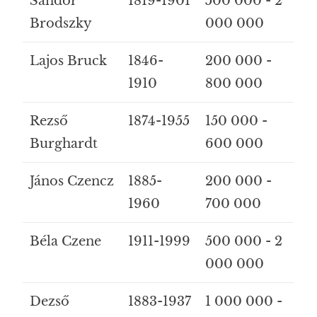
Sándor
1819-1901
500 000 - 2
Brodszky
000 000
Lajos Bruck
1846-
200 000 -
1910
800 000
Rezső
1874-1955
150 000 -
Burghardt
600 000
János Czencz
1885-
200 000 -
1960
700 000
Béla Czene
1911-1999
500 000 - 2
000 000
Dezső
1883-1937
1 000 000 -