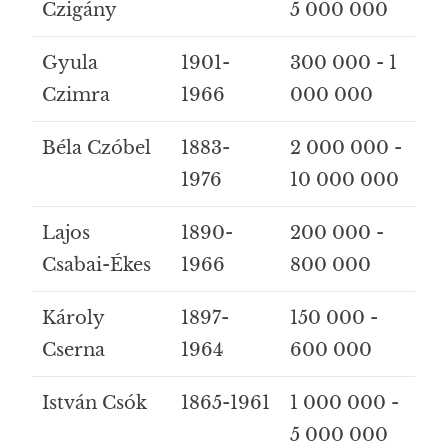
Czigány
5 000 000
Gyula
1901-
300 000 - 1
Czimra
1966
000 000
Béla Czóbel
1883-
2 000 000 -
1976
10 000 000
Lajos
1890-
200 000 -
Csabai-Ékes
1966
800 000
Károly
1897-
150 000 -
Cserna
1964
600 000
István Csók
1865-1961
1 000 000 -
5 000 000