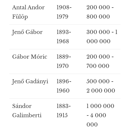
Antal Andor
1908-
200 000 -
Fülöp
1979
800 000
Jenő Gábor
1893-
300 000 - 1
1968
000 000
Gábor Móric
1889-
200 000 -
1970
700 000
Jenő Gadányi
1896-
500 000 -
1960
2 000 000
Sándor
1883-
1 000 000
Galimberti
1915
- 4 000
000