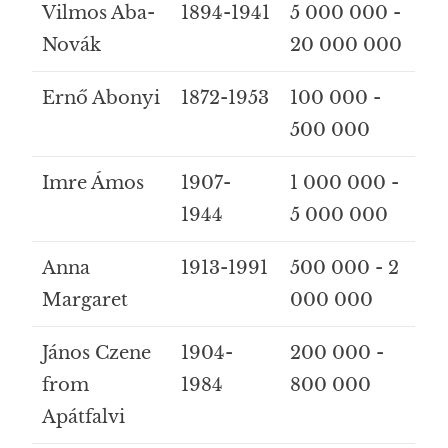
Vilmos Aba-
1894-1941
5 000 000 -
Novák
20 000 000
Ernő Abonyi
1872-1953
100 000 -
500 000
Imre Ámos
1907-
1 000 000 -
1944
5 000 000
Anna
1913-1991
500 000 - 2
Margaret
000 000
János Czene
1904-
200 000 -
from
1984
800 000
Apátfalvi