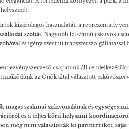
ó eleganciát. A történelmi környezet, a park, a 
helyszínét.
 birtok kizárólagos használatát, a reprezentatív v
szállodai szobát
. Nagyobb létszámú esküvők eseté
szobával
és igény szerinti transzferszolgáltatással
rendezvényszervező csapatunk áll rendelkezésükre
tműködünk az Önök által választott esküvőszerve
k magas szakmai színvonalának és egységes m
cióról és a teljes körű helyszíni koordinációró
 még nem választották ki partnereiket, saját