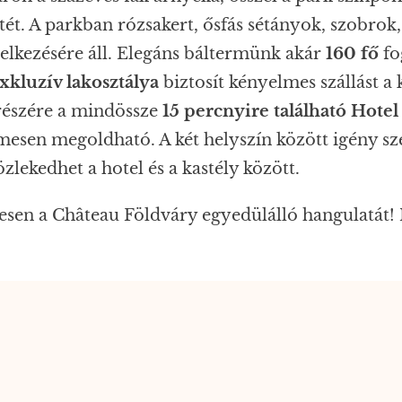
tét. A parkban rózsakert, ősfás sétányok, szobro
delkezésére áll. Elegáns báltermünk akár
160 fő
fo
kluzív lakosztálya
biztosít kényelmes szállást a
részére a mindössze
15 percnyire található Hote
elmesen megoldható. A két helyszín között igény sz
lekedhet a hotel és a kastély között.
sen a Château Földváry egyedülálló hangulatát! I