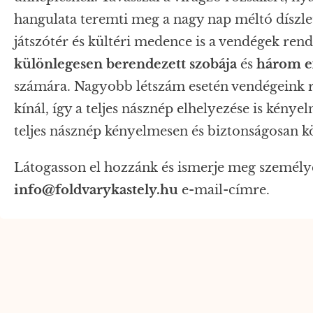
hangulata teremti meg a nagy nap méltó díszle
játszótér és kültéri medence is a vendégek ren
különlegesen berendezett szobája
és
három ex
számára. Nagyobb létszám esetén vendégeink 
kínál, így a teljes násznép elhelyezése is kény
teljes násznép kényelmesen és biztonságosan köz
Látogasson el hozzánk és ismerje meg személye
info@foldvarykastely.hu
e-mail-címre.