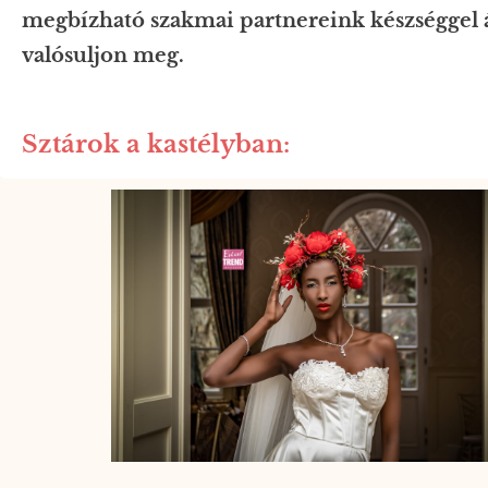
megbízható szakmai partnereink készséggel á
valósuljon meg.
Sztárok a kastélyban: