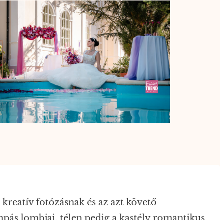
kreatív fotózásnak és az azt követő
mpás lombjai, télen pedig a kastély romantikus