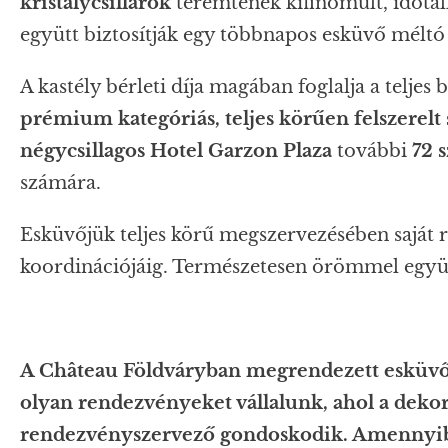
kristálycsillárok
teremtenek kifinomult, időtáll
együtt biztosítják egy többnapos esküvő méltó 
A kastély bérleti díja magában foglalja a teljes
prémium kategóriás, teljes körűen felszerelt 
négycsillagos Hotel Garzon Plaza
további
72 
számára.
Esküvőjük teljes körű megszervezésében saját 
koordinációjáig. Természetesen örömmel együt
A Château Földváryban megrendezett esküvő
olyan rendezvényeket vállalunk, ahol a dekorá
rendezvényszervező gondoskodik. Amennyiben