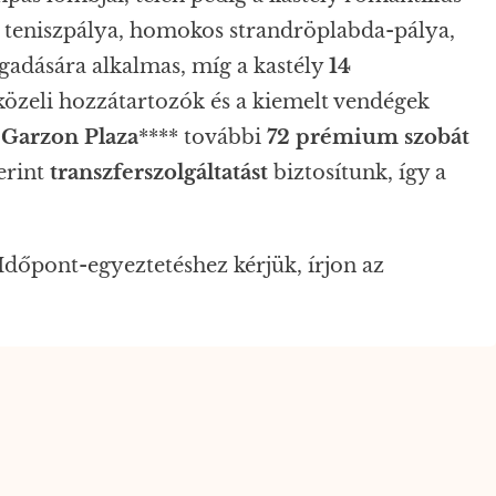
k, teniszpálya, homokos strandröplabda-pálya,
gadására alkalmas, míg a kastély
14
 közeli hozzátartozók és a kiemelt vendégek
l Garzon Plaza
**** további
72 prémium szobát
erint
transzferszolgáltatást
biztosítunk, így a
dőpont-egyeztetéshez kérjük, írjon az