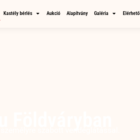
Kastély bérlés
Aukció
Alapítvány
Galéria
Elérhet
u Földváryban
a személyre szabott vendéglátással.