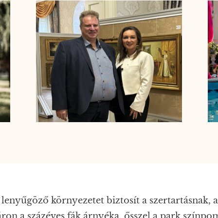
enyűgöző környezetet biztosít a szertartásnak, a 
áron a százéves fák árnyéka, ősszel a park színpo