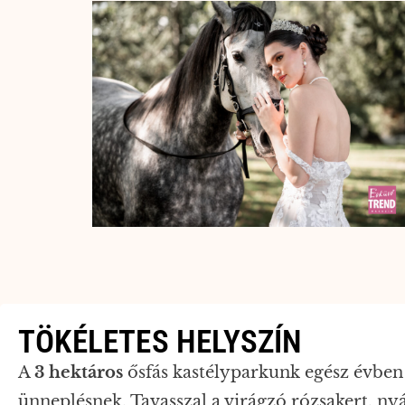
TÖKÉLETES HELYSZÍN
A
3 hektáros
ősfás kastélyparkunk egész évben l
ünneplésnek. Tavasszal a virágzó rózsakert, ny