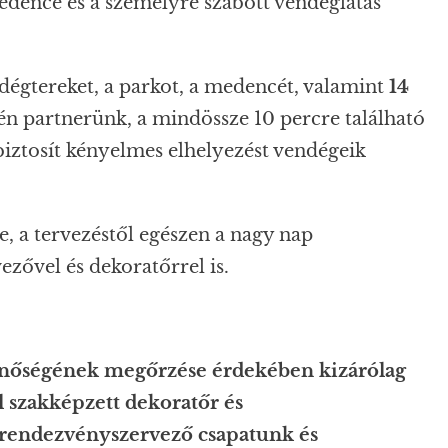
medence és a személyre szabott vendéglátás
endégtereket, a parkot, a medencét, valamint
14
n partnerünk, a mindössze 10 percre található
 biztosít kényelmes elhelyezést vendégeik
, a tervezéstől egészen a nagy nap
zővel és dekoratőrrel is.
inőségének megőrzése érdekében kizárólag
l szakképzett dekoratőr és
 rendezvényszervező csapatunk és