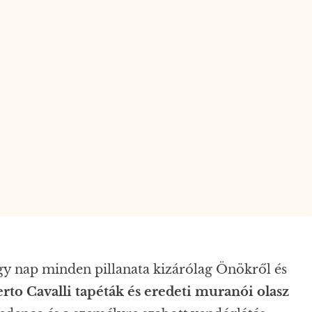
agy nap minden pillanata kizárólag Önökről és
rto Cavalli tapéták és eredeti muranói olasz