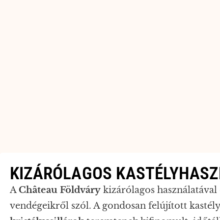
KIZÁRÓLAGOS KASTÉLYHAS
A
Château Földváry
kizárólagos használatával 
vendégeikről szól. A gondosan felújított kastél