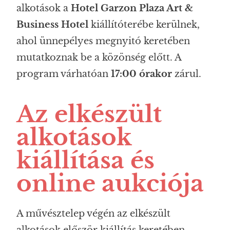
alkotások a
Hotel Garzon Plaza Art &
Business Hotel
kiállítóterébe kerülnek,
ahol ünnepélyes megnyitó keretében
mutatkoznak be a közönség előtt. A
program várhatóan
17:00 órakor
zárul.
Az elkészült
alkotások
kiállítása és
online aukciója
A művésztelep végén az elkészült
alkotások először kiállítás keretében