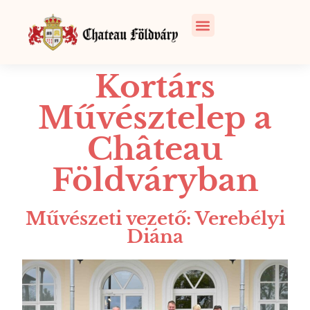
Kortárs
Művésztelep a
Château
Földváryban
Művészeti vezető: Verebélyi
Diána