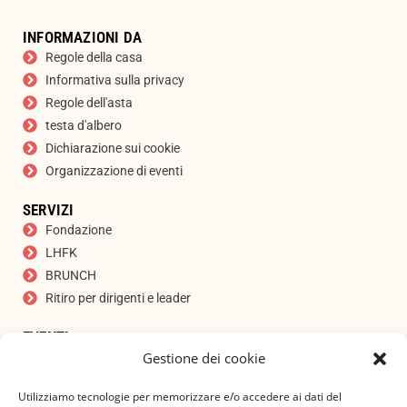
INFORMAZIONI DA
Regole della casa
Informativa sulla privacy
Regole dell'asta
testa d'albero
Dichiarazione sui cookie
Organizzazione di eventi
SERVIZI
Fondazione
LHFK
BRUNCH
Ritiro per dirigenti e leader
EVENTI
Gestione dei cookie
Asta
ISCRIVITI ALLA NOSTRA NEWSLETTER
Utilizziamo tecnologie per memorizzare e/o accedere ai dati del