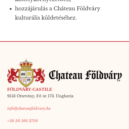
hozzájárulás a Château Földváry
kulturális küldetéséhez.
FÖLDVÁRY-CASTILE
9153 Öttevény, Fő út 173. Ungheria
info@chateaufoldvary.hu
+36 30 166 2756