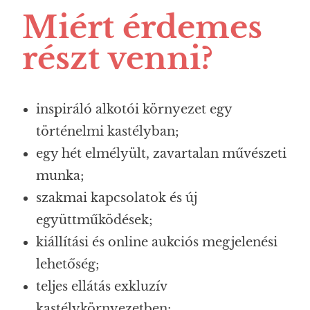
Miért érdemes
részt venni?
inspiráló alkotói környezet egy
történelmi kastélyban;
egy hét elmélyült, zavartalan művészeti
munka;
szakmai kapcsolatok és új
együttműködések;
kiállítási és online aukciós megjelenési
lehetőség;
teljes ellátás exkluzív
kastélykörnyezetben;