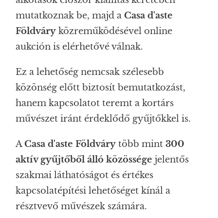
mutatkoznak be, majd a
Casa d'aste
Földváry
közreműködésével online
aukción is elérhetővé válnak.
Ez a lehetőség nemcsak szélesebb
közönség előtt biztosít bemutatkozást,
hanem kapcsolatot teremt a kortárs
művészet iránt érdeklődő gyűjtőkkel is.
A
Casa d'aste Földváry
több mint
300
aktív gyűjtőből álló közössége
jelentős
szakmai láthatóságot és értékes
kapcsolatépítési lehetőséget kínál a
résztvevő művészek számára.