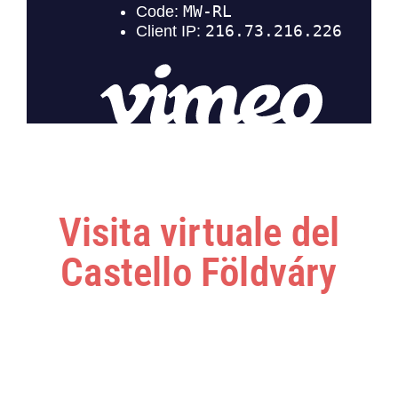
Visita virtuale del
Castello Földváry