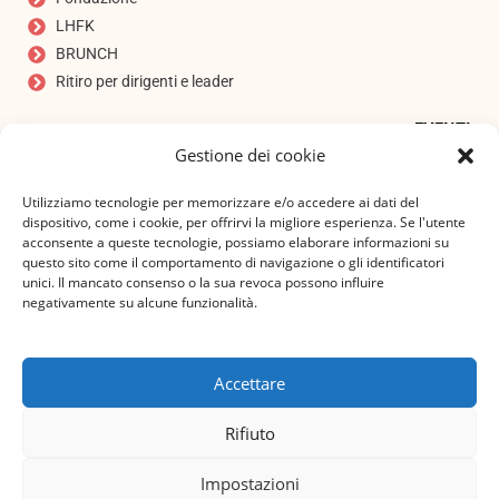
LHFK
BRUNCH
Ritiro per dirigenti e leader
EVENTI
Gestione dei cookie
Asta
ISCRIVITI ALLA NOSTRA NEWSLETTER
Utilizziamo tecnologie per memorizzare e/o accedere ai dati del
Indirizzo e-mail
*
dispositivo, come i cookie, per offrirvi la migliore esperienza. Se l'utente
acconsente a queste tecnologie, possiamo elaborare informazioni su
questo sito come il comportamento di navigazione o gli identificatori
unici. Il mancato consenso o la sua revoca possono influire
negativamente su alcune funzionalità.
Accetto l'informativa sulla privacy!
Accettare
ISCRIVITI A
Rifiuto
Impostazioni