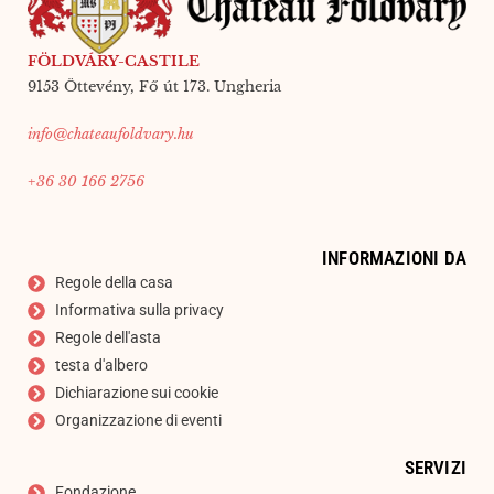
FÖLDVÁRY-CASTILE
9153 Öttevény, Fő út 173. Ungheria
info@chateaufoldvary.hu
+36 30 166 2756
INFORMAZIONI DA
Regole della casa
Informativa sulla privacy
Regole dell'asta
testa d'albero
Dichiarazione sui cookie
Organizzazione di eventi
SERVIZI
Fondazione