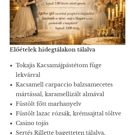
Előételek hidegtálakon tálalva
Tokajis Kacsamájpástétom füge
lekvárral
Kacsamell carpaccio balzsamecetes
mártással, karamellizált almával
Füstölt főtt marhanyelv
Füstölt lazac rózsák, krémsajttal töltve
Casino tojás
Sertés Rillette bagetteten tálalva,