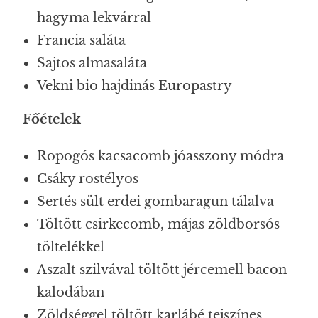
hagyma lekvárral
Francia saláta
Sajtos almasaláta
Vekni bio hajdinás Europastry
Főételek
Ropogós kacsacomb jóasszony módra
Csáky rostélyos
Sertés sült erdei gombaragun tálalva
Töltött csirkecomb, májas zöldborsós
töltelékkel
Aszalt szilvával töltött jércemell bacon
kalodában
Zöldséggel töltött karlábé tejszínes