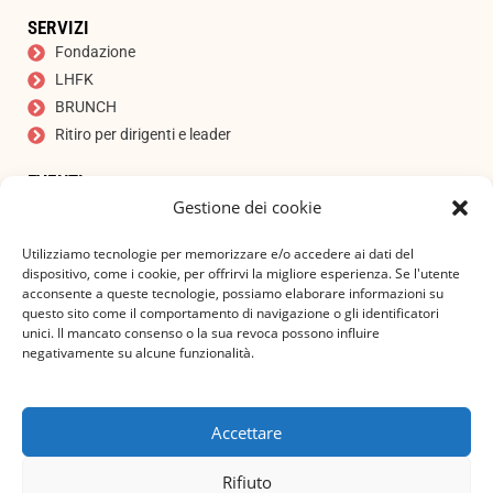
SERVIZI
Fondazione
LHFK
BRUNCH
Ritiro per dirigenti e leader
EVENTI
Gestione dei cookie
Asta
ISCRIVITI ALLA NOSTRA NEWSLETTER
Utilizziamo tecnologie per memorizzare e/o accedere ai dati del
Indirizzo e-mail
*
dispositivo, come i cookie, per offrirvi la migliore esperienza. Se l'utente
acconsente a queste tecnologie, possiamo elaborare informazioni su
questo sito come il comportamento di navigazione o gli identificatori
unici. Il mancato consenso o la sua revoca possono influire
negativamente su alcune funzionalità.
Accetto l'informativa sulla privacy!
Accettare
ISCRIVITI A
Rifiuto