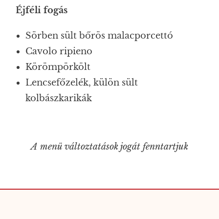
Éjféli fogás
Sörben sült bőrös malacporcettó
Cavolo ripieno
Körömpörkölt
Lencsefőzelék, külön sült
kolbászkarikák
A menü változtatások jogát fenntartjuk