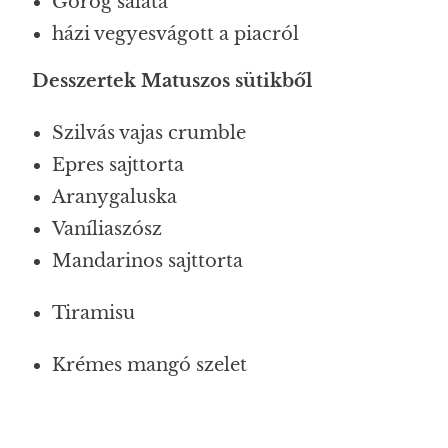
Görög saláta
házi vegyesvágott a piacról
Desszertek Matuszos sütikből
Szilvás vajas crumble
Epres sajttorta
Aranygaluska
Vaníliaszósz
Mandarinos sajttorta
Tiramisu
Krémes mangó szelet