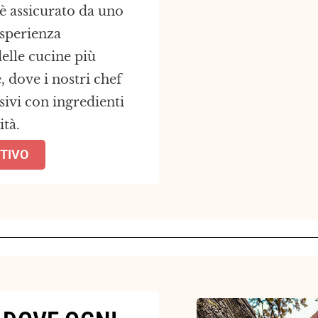
 è assicurato da uno
'esperienza
elle cucine più
 dove i nostri chef
ivi con ingredienti
ità.
NTIVO