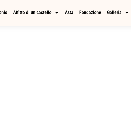
onio
Affitto di un castello
Asta
Fondazione
Galleria
lusso nel castell
ria