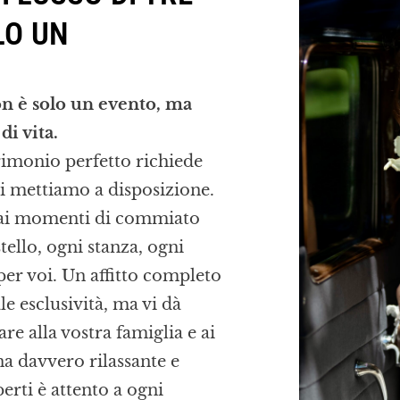
LO UN
on è solo un evento, ma
di vita.
rimonio perfetto richiede
li mettiamo a disposizione.
ì ai momenti di commiato
tello, ogni stanza, ogni
 per voi. Un affitto completo
e esclusività, ma vi dà
re alla vostra famiglia e ai
na davvero rilassante e
perti è attento a ogni