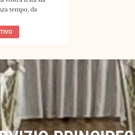
 vostra festa sia
enza tempo, da
NTIVO