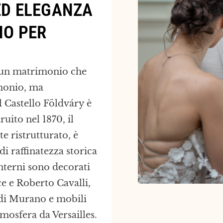
ED ELEGANZA
NO PER
di un matrimonio che
monio, ma
l Castello Földváry è
ruito nel 1870, il
e ristrutturato, è
i raffinatezza storica
nterni sono decorati
ce e Roberto Cavalli,
 di Murano e mobili
mosfera da Versailles.