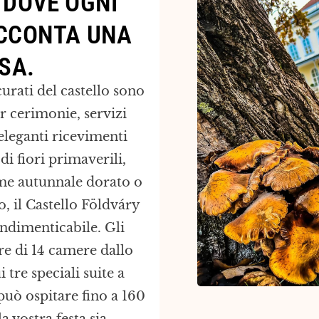
 DOVE OGNI
CCONTA UNA
SA.
 curati del castello sono
r cerimonie, servizi
 eleganti ricevimenti
 di fiori primaverili,
ame autunnale dorato o
 il Castello Földváry
ndimenticabile. Gli
re di 14 camere dallo
i tre speciali suite a
può ospitare fino a 160