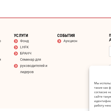
УСЛУГИ
СОБЫТИЯ
о
Фонд
Аукцион
LHFK
БРАНЧ
и
Семинар для
руководителей и
лидеров
Мы использ
такие как 
согласие н
сайте таку
идентифика
работу нек