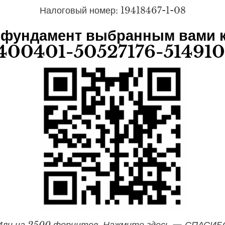
Налоговый номер: 19418467-1-08
 фундамент выбранным вами к
400401-50527176-51491
Или на 2500 форинтов. Нажмите здесь — СПАСИБ