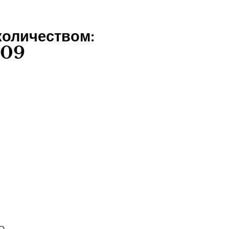
оличеством:
009
О