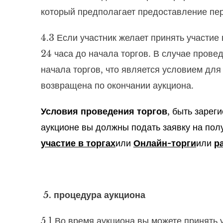
который предполагает предоставление пер
4.3 Если участник желает принять участие 
24 часа до начала торгов. В случае прове
начала торгов, что является условием для
возвращена по окончании аукциона.
Условия проведения торгов
, быть заре
аукционе
вы должны подать заявку на полу
участие в торгах
или
Онлайн-торги
или
р
5. процедура аукциона
5.1 Во время аукциона вы можете принять 