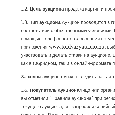
1.2.
Цель аукциона
продажа картин и прои
1.3.
Тип аукциона
Аукцион проводится в г
соответствии с объявленными условиями. Г
помощью телефонного голосования на мест
приложения
www.foldvaryaukcio.hu
,
выб
участвовать и делать ставки на аукционе
как в гибридном, так и в онлайн-формате 
За ходом аукциона можно следить на сайт
1.4.
Покупатель аукциона
Лицо или органи
вы отметили "Правила аукциона" при регис
текущего аукциона, вы запросили серийный
будет у вас. Регистрируясь на аукционе, 