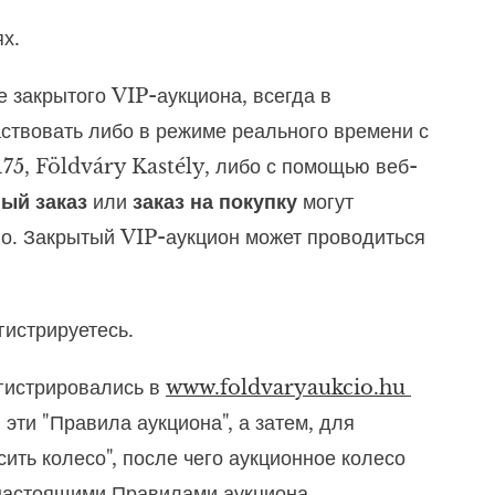
х.
 закрытого VIP-аукциона, всегда в
аствовать либо в режиме реального времени с
75, Földváry Kastély, либо с помощью веб-
ый заказ
или
заказ на покупку
могут
жно. Закрытый VIP-аукцион может проводиться
гистрируетесь.
егистрировались в
www.foldvaryaukcio.hu
эти "Правила аукциона", а затем, для
ить колесо", после чего аукционное колесо
с настоящими Правилами аукциона.