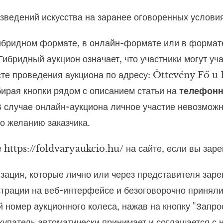
зведений искусства на заранее оговоренных условия
ибридном формате, в онлайн-формате или в формате
ибридный аукцион означает, что участники могут уч
е проведения аукциона по адресу: Öttevény Fő u 1
ирая кнопки рядом с описанием статьи на
телефонн
. В случае онлайн-аукциона личное участие невозмо
по желанию заказчика.
е
https://foldvaryaukcio.hu/
на сайте, если вы заре
зация, которые лично или через представителя зар
трации на веб-интерфейсе и безоговорочно приняли 
 номер аукционного колеса, нажав на кнопку "Запрос
покупатель автоматически принимает и соглашается 