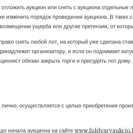
о отложить аукцион или снять с аукциона отдельные 
же изменить порядок проведения аукциона. В таких с
возмещении ущерба или другие претензии, от которы
 право снять любой лот, на который уже сделана став
инадлежит организатору, и если он поднимает катуш
кционист обязан закрыть торги и присудить лот дому
ли лично, осуществляется с целью приобретения прои
 до начала аукциона на сайте
www.foldvaryaukcio.