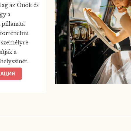
rólag az Önök és
így a
pillanata
 történelmi
a személyre
ítják a
 helyszínét.
МАЦИЯ