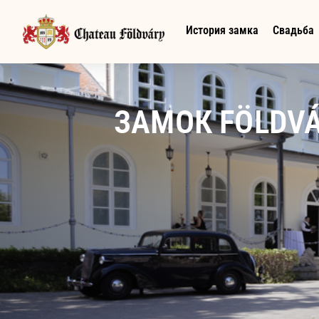
История замка
Свадьба
ЗАМОК FÖLDV