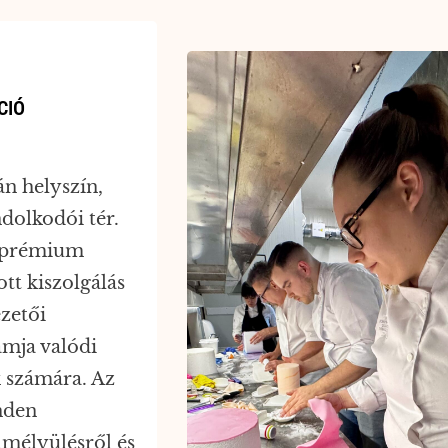
CIÓ
n helyszín,
dolkodói tér.
t, prémium
tt kiszolgálás
ezetői
amja valódi
k számára. Az
nden
lmélyülésről és