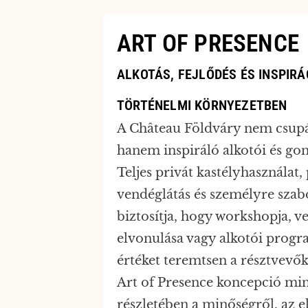
ART OF PRESENCE
ALKOTÁS, FEJLŐDÉS ÉS INSPIRÁ
TÖRTÉNELMI KÖRNYEZETBEN
A Château Földváry nem csupá
hanem inspiráló alkotói és gon
Teljes privát kastélyhasznála
vendéglátás és személyre szabo
biztosítja, hogy workshopja, v
elvonulása vagy alkotói progr
értéket teremtsen a résztvevő
Art of Presence koncepció mi
részletében a minőségről, az e