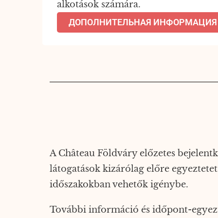
alkotások számára.
ДОПОЛНИТЕЛЬНАЯ ИНФОРМАЦИЯ
A Château Földváry előzetes bejelentke
látogatások kizárólag előre egyezte
időszakokban vehetők igénybe.
További információ és időpont-egyezt