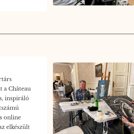
rtárs
t a Château
s, inspiráló
étszámú
és online
az elkészült