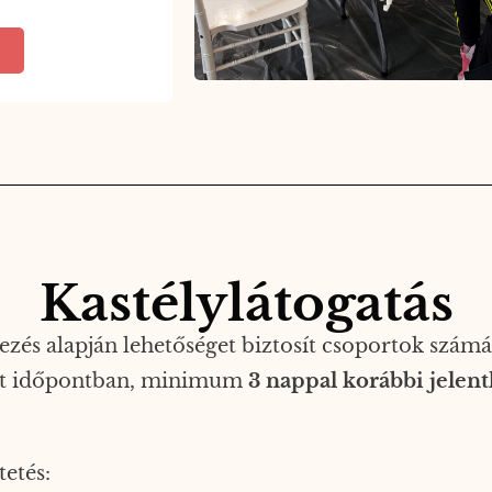
Kastélylátogatás
zés alapján lehetőséget biztosít csoportok számár
tett időpontban, minimum
3 nappal korábbi jelent
etés: