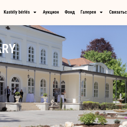
Kastély bérlés
Аукцион
Фонд
Галерея
Связатьс
ÁRY