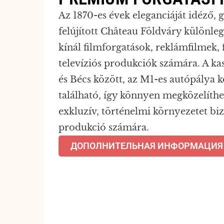
Az 1870-es évek eleganciáját idéző,
felújított Château Földváry különleg
kínál filmforgatások, reklámfilmek, 
televíziós produkciók számára. A ka
és Bécs között, az M1-es autópálya 
található, így könnyen megközelíth
exkluzív, történelmi környezetet bi
produkció számára.
ДОПОЛНИТЕЛЬНАЯ ИНФОРМАЦИЯ