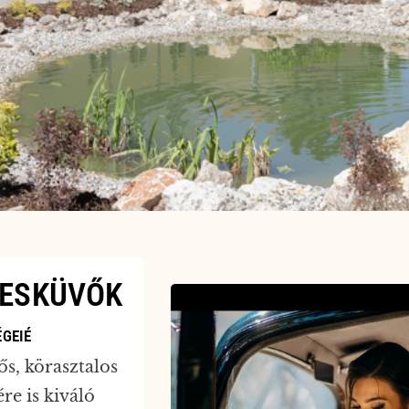
YESKÜVŐK
ÉGEIÉ
s, körasztalos
e is kiváló