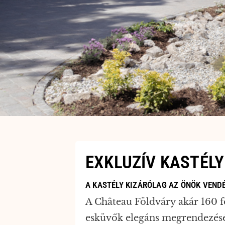
EXKLUZÍV KASTÉL
A KASTÉLY KIZÁRÓLAG AZ ÖNÖK VEND
A Château Földváry akár 160 fő
esküvők elegáns megrendezésér