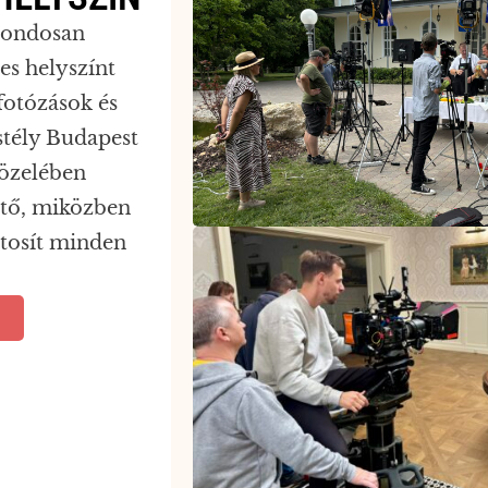
 gondosan
es helyszínt
fotózások és
stély Budapest
közelében
ető, miközben
ztosít minden