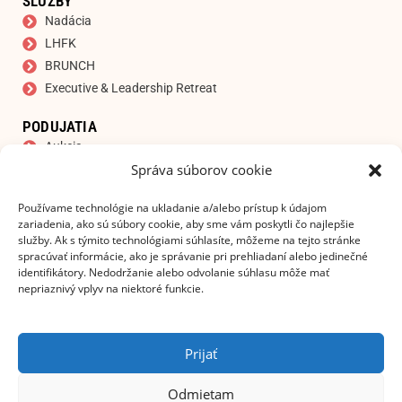
SLUŽBY
Nadácia
LHFK
BRUNCH
Executive & Leadership Retreat
PODUJATIA
Aukcia
Správa súborov cookie
IRATKOZZON FEL HÍRLEVELÜNKRE
E-mailová adresa
*
Používame technológie na ukladanie a/alebo prístup k údajom
zariadenia, ako sú súbory cookie, aby sme vám poskytli čo najlepšie
služby. Ak s týmito technológiami súhlasíte, môžeme na tejto stránke
spracúvať informácie, ako je správanie pri prehliadaní alebo jedinečné
identifikátory. Nedodržanie alebo odvolanie súhlasu môže mať
nepriaznivý vplyv na niektoré funkcie.
Súhlasím s vyhlásením o ochrane osobných
údajov!
Prijať
PRIHLÁSIŤ SA K ODBERU
Odmietam