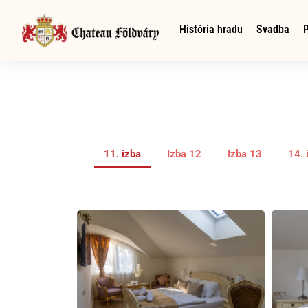
História hradu
Svadba
11. izba
Izba 12
Izba 13
14. 