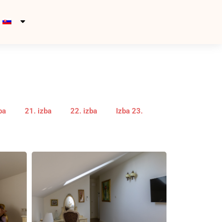
ba
21. izba
22. izba
Izba 23.