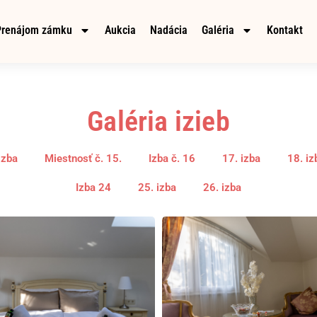
Prenájom zámku
Aukcia
Nadácia
Galéria
Kontakt
Galéria izieb
izba
Miestnosť č. 15.
Izba č. 16
17. izba
18. iz
Izba 24
25. izba
26. izba