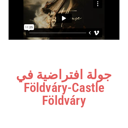
جولة افتراضية في
Földváry-Castle
Földváry