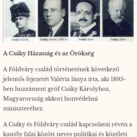
A Csáky Házasság és az Örökség
A Földváry család történetének következő
jelentős fejezetét Valéria lánya írta, aki 1895-
ben hozzáment gróf Csáky Károlyhoz,
Magyarország akkori honvédelmi
miniszteréhez.
A Csáky és Földváry család kapcsolatai révén a
kastély falai között neves politikai és közéleti