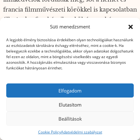
francia filmművészeti körökkel is kapcsolatban
állt. Andor fiatal éveiben költészettel és
Süti menedzsment
közgazdasággal is foglalkozott, majd a fotózás
és a filmkészítés felé fordult az érdeklődése. Az
A legjobb élmény biztosítása érdekében olyan technológiákat használunk
az eszközadatok tárolására és/vagy eléréséhez, mint a cookie-k. Ha
1930-as évek elején Andor a némafilmkészítés
beleegyezik ezekbe a technológiákba, akkor olyan adatokat dolgozhatunk
fel ezen az oldalon, mint a böngészési viselkedés vagy az egyedi
úttörői közé tartozott Magyarországon. 1931-
azonosítók. A hozzájárulás elmulasztása vagy visszavonása bizonyos
funkciókat hátrányosan érinthet.
ben kétfelvonásos némafilmdrámát forgatott a
kastélyban, amelyben színi növendékek és a
kastély alkalmazottai is szerepeltek. A gróf
Elfogadom
kapcsolatai révén a német és francia
Elutasítom
filmiparral, sőt, az amerikai filmszövetséggel is
Beállítások
konzultált, miközben saját filmjét tervezte. A
Kastélyt a háború előtt nem sokkal a Kuster
Cookie Policy
Adatvédelmi szabályzat
család vásárolta meg.