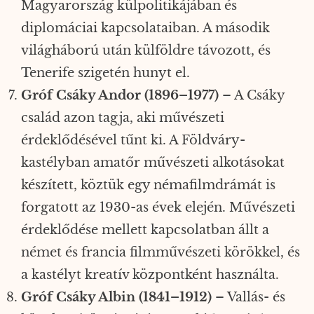
Magyarország külpolitikájában és
diplomáciai kapcsolataiban. A második
világháború után külföldre távozott, és
Tenerife szigetén hunyt el.
Gróf Csáky Andor (1896–1977)
– A Csáky
család azon tagja, aki művészeti
érdeklődésével tűnt ki. A Földváry-
kastélyban amatőr művészeti alkotásokat
készített, köztük egy némafilmdrámát is
forgatott az 1930-as évek elején. Művészeti
érdeklődése mellett kapcsolatban állt a
német és francia filmművészeti körökkel, és
a kastélyt kreatív központként használta.
Gróf Csáky Albin (1841–1912)
– Vallás- és