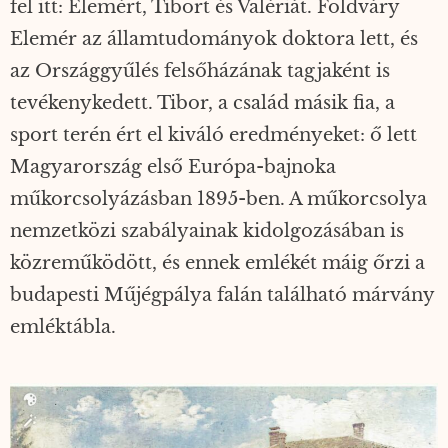
fel itt: Elemért, Tibort és Valériát. Földváry
Elemér az államtudományok doktora lett, és
az Országgyűlés felsőházának tagjaként is
tevékenykedett. Tibor, a család másik fia, a
sport terén ért el kiváló eredményeket: ő lett
Magyarország első Európa-bajnoka
műkorcsolyázásban 1895-ben. A műkorcsolya
nemzetközi szabályainak kidolgozásában is
közreműködött, és ennek emlékét máig őrzi a
budapesti Műjégpálya falán található márvány
emléktábla.