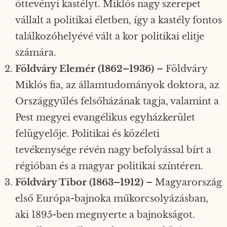
öttevényi kastélyt. Miklós nagy szerepet
vállalt a politikai életben, így a kastély fontos
találkozóhelyévé vált a kor politikai elitje
számára.
Földváry Elemér (1862–1936)
– Földváry
Miklós fia, az államtudományok doktora, az
Országgyűlés felsőházának tagja, valamint a
Pest megyei evangélikus egyházkerület
felügyelője. Politikai és közéleti
tevékenysége révén nagy befolyással bírt a
régióban és a magyar politikai színtéren.
Földváry Tibor (1863–1912)
– Magyarország
első Európa-bajnoka műkorcsolyázásban,
aki 1895-ben megnyerte a bajnokságot.