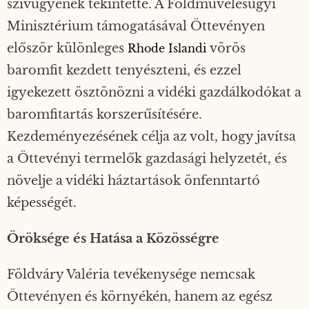
szívügyének tekintette. A Földművelésügyi
Minisztérium támogatásával Öttevényen
először különleges
vörös
Rhode Islandi
baromfit kezdett tenyészteni, és ezzel
igyekezett ösztönözni a vidéki gazdálkodókat a
baromfitartás korszerűsítésére.
Kezdeményezésének célja az volt, hogy javítsa
a Öttevényi termelők gazdasági helyzetét, és
növelje a vidéki háztartások önfenntartó
képességét.
Öröksége és Hatása a Közösségre
Földváry Valéria tevékenysége nemcsak
Öttevényen és környékén, hanem az egész