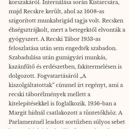
korszakáról. Internálása során Kistarcsára,
majd Recskre került, ahol az 1608-as
szigorított munkabrigád tagja volt. Recsken
éhségsztrájkolt, mert a betegektől elvonták a
gyógyszert. A Recski Tábor 1953-as
feloszlatása után sem engedték szabadon.
Szabadulása után gumigyári munkás,
kazánfűtő és erdészetben, fakitermelésen is
dolgozott. Fogvatartásáról „A
kiszolgáltatottak” címmel írt regényt, ami a
recski táborélmények mellett a
kitelepítésekkel is foglalkozik. 1956-ban a
Margit hídnál csatlakozott a tüntetőkhöz. A
Parlamentnél leadott sortűzben súlyos sebet