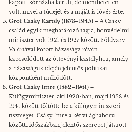
kapott, kórházba került, de menthetetlen
volt, mivel a tüdejét és a máját is lövés érte.
Gróf Csáky Károly (1873–1945)
– A Csáky
család egyik meghatározó tagja, honvédelmi
miniszter volt 1921 és 1927 között. Földváry
Valériával kötött házassága révén
kapcsolódott az öttevényi kastélyhoz, amely
a házasságuk idején jelentős politikai
központként működött.
Gróf Csáky Imre (1882–1961)
–
Külügyminiszter, aki 1920-ban, majd 1938 és
1941 között töltötte be a külügyminiszteri
tisztséget. Csáky Imre a két világháború
közötti időszakban jelentős szerepet játszott