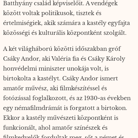
Batthyány család képviselőit. A vendégek
között voltak politikusok, tisztek és
értelmiségiek, akik számára a kastély egyfajta
közösségi és kulturális központként szolgált.
A két világháború közötti időszakban gróf
Csáky Andor, aki Valéria fia és Csáky Károly
honvédelmi miniszter unokája volt, is
birtokolta a kastélyt. Csáky Andor ismert
amatőr művész, aki filmkészítéssel és
fotózással foglalkozott, és az 1930-as években
egy némafilmdrámát is forgatott a birtokon.
Ekkor a kastély művészeti központként is
funkcionált, ahol amatőr színészek és
filmkedvelők fordultak meg, sőt a német és