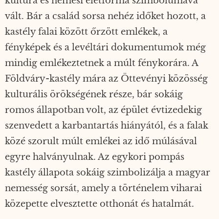
kultúra és nemesi életforma szimbólumává
vált. Bár a család sorsa nehéz időket hozott, a
kastély falai között őrzött emlékek, a
fényképek és a levéltári dokumentumok még
mindig emlékeztetnek a múlt fénykorára. A
Földváry-kastély mára az Öttevényi közösség
kulturális örökségének része, bár sokáig
romos állapotban volt, az épület évtizedekig
szenvedett a karbantartás hiányától, és a falak
közé szorult múlt emlékei az idő múlásával
egyre halványulnak. Az egykori pompás
kastély állapota sokáig szimbolizálja a magyar
nemesség sorsát, amely a történelem viharai
közepette elvesztette otthonát és hatalmát.