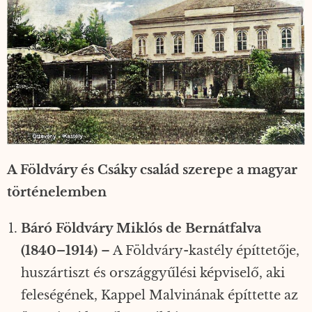
A Földváry és Csáky család szerepe a magyar
történelemben
Báró Földváry Miklós de Bernátfalva
(1840–1914)
– A Földváry-kastély építtetője,
huszártiszt és országgyűlési képviselő, aki
feleségének, Kappel Malvinának építtette az