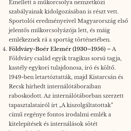
Emellett a műkorcsolya nemzetközi
szabályainak kidolgozásában is részt vett.
Sportolói eredményeivel Magyarország első
jelentős műkorcsolyázója lett, és máig
emlékeznek rá a sportág történetében.
Földváry-Boér Elemér (1930–1956)
– A
Földváry család egyik tragikus sorsú tagja,
kastély egykori tulajdonosa, író és költő.
1949-ben letartóztatták, majd Kistarcsán és
Recsk hírhedt internálótáboraiban
raboskodott. Az internálótáborban szerzett
tapasztalatairól írt „A kiszolgáltatottak”
című regénye fontos irodalmi emlék a
kitelepítések és internálások sötét