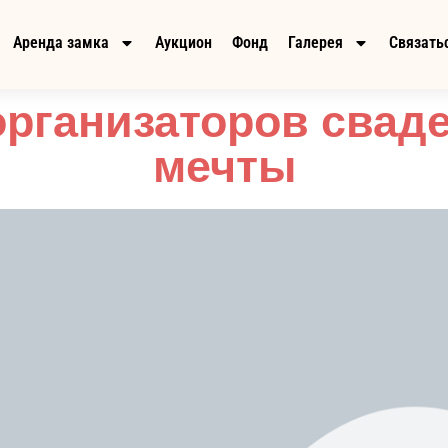
Аренда замка
Аукцион
Фонд
Галерея
Связатьс
организаторов свад
мечты