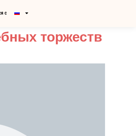
я с
ебных торжеств