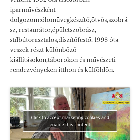
iparművészként
dolgozom:ólomüvegkészítő,ötvös,szobrá
sz, restaurátor,épületszobrász,
stílbútorasztalos,díszítőfestő. 1998 óta
veszek részt különböző
kiállításokon,táborokon és művészeti
rendezvényeken itthon és külföldön.
Click to accept marketing cookies and
enable this content