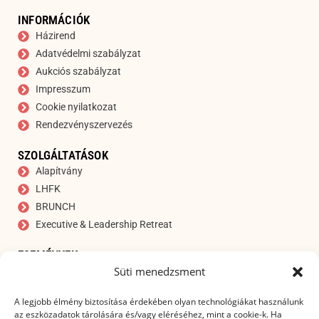
INFORMÁCIÓK
Házirend
Adatvédelmi szabályzat
Aukciós szabályzat
Impresszum
Cookie nyilatkozat
Rendezvényszervezés
SZOLGÁLTATÁSOK
Alapítvány
LHFK
BRUNCH
Executive & Leadership Retreat
ESEMÉNYEK
Süti menedzsment
Aukció
IRATKOZZON FEL HÍRLEVELÜNKRE
A legjobb élmény biztosítása érdekében olyan technológiákat használunk
E-mail cím
*
az eszközadatok tárolására és/vagy eléréséhez, mint a cookie-k. Ha