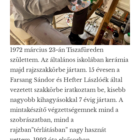
1972 március 23-án Tiszafüreden
születtem. Az általános iskolában kerámia
majd rajzszakkörbe jártam. 15 évesen a
Farsang Sándor és Hefter Lászlóék által
vezetett szakkörbe iratkoztam be, kisebb
nagyobb kihagyásokkal 7 évig jártam. A
mintakészítő végzettségemnek mind a
szobrászatban, mind a
rajzban”térlátásban” nagy hasznát
vettem. 1992 óta elsősorban