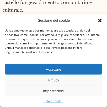
castello fungeva da centro comunitario e
culturale.
Gestione dei cookie
Anche il conte Andor Csáky, nipote del figlio
di Valéria e ministro della Difesa Károly Csáky,
Utilizziamo tecnologie per memorizzare e/o accedere ai dati del
dispositivo, come i cookie, per offrirvi la migliore esperienza. Se l'utente
era proprietario del castello tra le due guerre
acconsente a queste tecnologie, possiamo elaborare informazioni su
questo sito come il comportamento di navigazione o gli identificatori
mondiali. Andor Csáky era un noto artista
unici. Il mancato consenso o la sua revoca possono influire
negativamente su alcune funzionalità.
dilettante che girava film e scattava fotografie
e negli anni '30 girò un dramma muto nella
tenuta. All'epoca, il castello fungeva anche da
Accettare
centro artistico per attori dilettanti e
Rifiuto
appassionati di cinema, ed era anche in
Impostazioni
contatto con i circoli cinematografici tedeschi
e francesi. Nei primi anni, Andor studiò anche
{titolo}
{titolo}
poesia ed economia, prima di dedicarsi alla